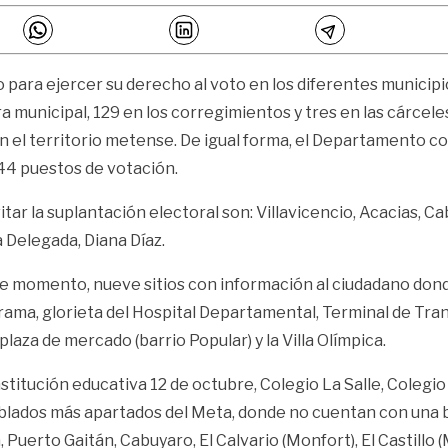
 para ejercer su derecho al voto en los diferentes municip
a municipal, 129 en los corregimientos y tres en las cárceles
 el territorio metense. De igual forma, el Departamento c
44 puestos de votación.
r la suplantación electoral son: Villavicencio, Acacias, Ca
 Delegada, Diana Díaz.
te momento, nueve sitios con información al ciudadano don
rama, glorieta del Hospital Departamental, Terminal de Trans
laza de mercado (barrio Popular) y la Villa Olímpica.
stitución educativa 12 de octubre, Colegio La Salle, Colegio 
 poblados más apartados del Meta, donde no cuentan con una
 Puerto Gaitán, Cabuyaro, El Calvario (Monfort), El Castillo (