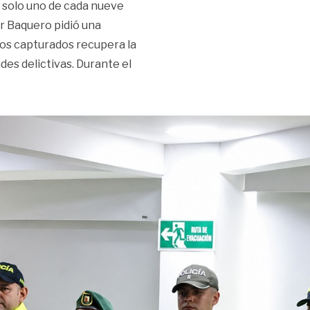
o solo uno de cada nueve
er Baquero pidió una
 los capturados recupera la
des delictivas. Durante el
cio queda en libertad: alcalde pide reforma judicial»