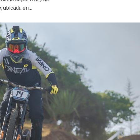
«Villavicencio recibirá por primera vez una vá
e, ubicada en
…