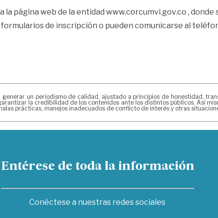
 la página web de la entidad www.corcumvi.gov.co , donde s
s formularios de inscripción o pueden comunicarse al teléfo
erar un periodismo de calidad, ajustado a principios de honestidad, transpa
arantizar la credibilidad de los contenidos ante los distintos públicos. Así 
alas prácticas, manejos inadecuados de conflicto de interés y otras situacio
Entérese de toda la información
Conéctese a nuestras redes sociales