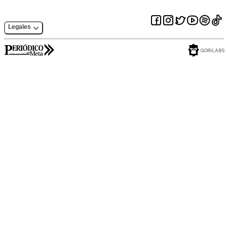
Legales
GORILABS