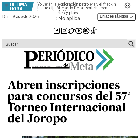
ÚLTIMA
Volverán la exploración petrolera y el fracking,
Skip to content
lo que dijo Abelardo De la Espriella como
HORA
Presidente de Colombia
Pico y placa
Dom,
9 agosto 2026
Enlaces rápidos
: No aplica
Abren inscripciones
para concursos del 57°
Torneo Internacional
del Joropo