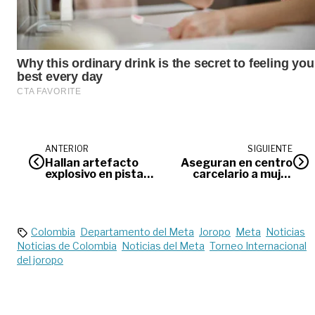
ANTERIOR
SIGUIENTE
Hallan artefacto
Aseguran en centro
explosivo en pista
carcelario a mujer
de aterrizaje de
señalada de
Barrancominas,
distribuir panfletos
Guainía
de disidencias en
San Martín
Colombia
Departamento del Meta
Joropo
Meta
Noticias
Noticias de Colombia
Noticias del Meta
Torneo Internacional
del joropo