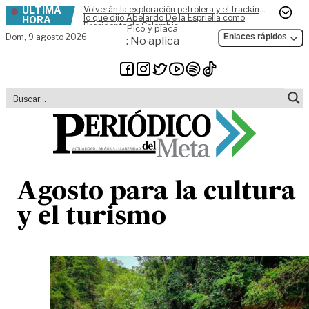
ÚLTIMA
Volverán la exploración petrolera y el fracking,
Skip to content
lo que dijo Abelardo De la Espriella como
HORA
Presidente de Colombia
Pico y placa
Dom,
9 agosto 2026
Enlaces rápidos
: No aplica
Agosto para la cultura
y el turismo