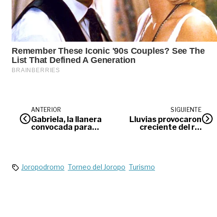
ANTERIOR
SIGUIENTE
Gabriela, la llanera
Lluvias provocaron
convocada para
creciente del río
competir por un
Ariari en El Castillo
cupo al mundial
2023
Joropodromo
Torneo del Joropo
Turismo