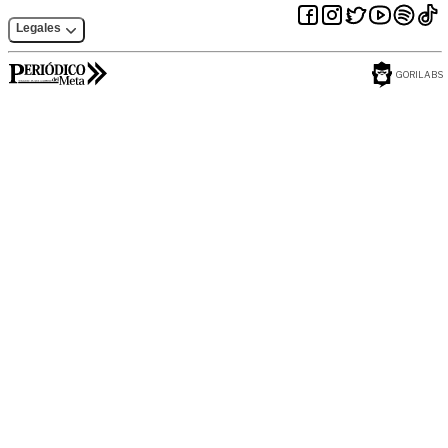
Legales
GORILABS