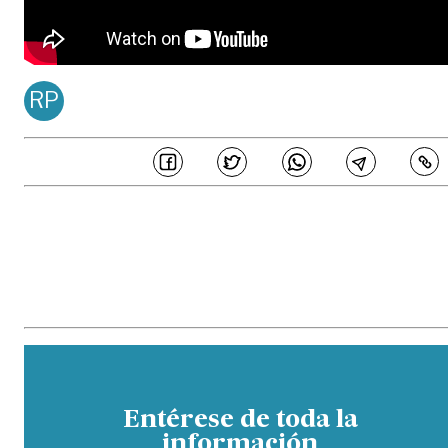
RP
REDACCIÓN PDM
Publicado en
Mar 29, 20
COMPARTE
En PERIÓDICO DEL META estamos comprometidos en generar 
periodismo de calidad, ajustado a principios de honestidad, transparenc
e independencia editorial, los cuales son acogidos por los periodistas
colaboradores de este medio y buscan garantizar la credibilidad de l
contenidos ante los distintos públicos. Así mismo, hemos establecido un
parámetros sobre los estándares éticos que buscan prevenir potencial
eventos de fraude, malas prácticas, manejos inadecuados de conflicto 
interés y otras situaciones similares que comprometan la veracidad de 
información.
Entérese de toda la
información