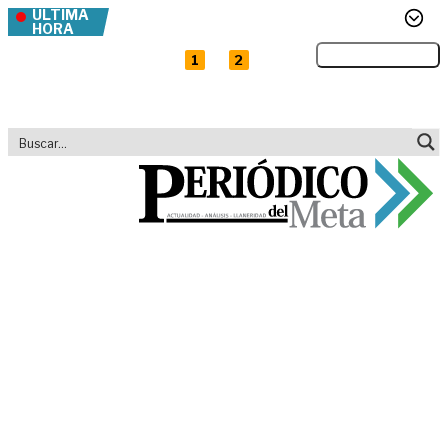
ÚLTIMA
Contraloría alerta: caída de regalías pone en
Skip to content
riesgo obras e inversión en las regiones
HORA
Pico y placa
Jue,
6 agosto 2026
Enlaces rápidos
y
1
2
En video
Así consiguió Llaneros
llegar a la final en el
Torneo de Ascenso
BetPlay, ganando ante
Quindío