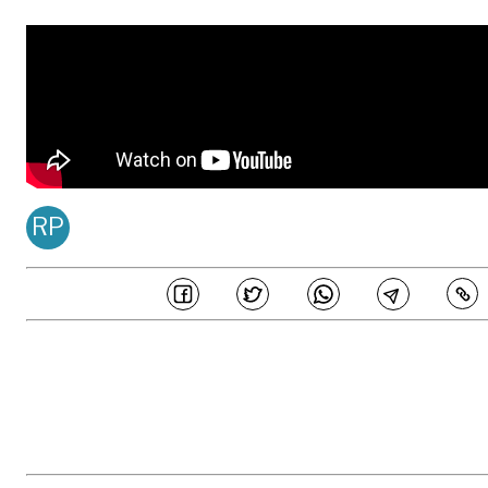
RP
REDACCIÓN PDM
Publicado en
Jun 11, 20
COMPARTE
En PERIÓDICO DEL META estamos comprometidos en generar 
periodismo de calidad, ajustado a principios de honestidad, transparenc
e independencia editorial, los cuales son acogidos por los periodistas
colaboradores de este medio y buscan garantizar la credibilidad de l
contenidos ante los distintos públicos. Así mismo, hemos establecido un
parámetros sobre los estándares éticos que buscan prevenir potencial
eventos de fraude, malas prácticas, manejos inadecuados de conflicto 
interés y otras situaciones similares que comprometan la veracidad de 
información.