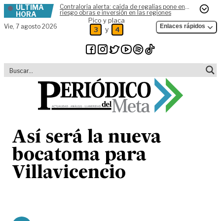
ÚLTIMA
Contraloría alerta: caída de regalías pone en
Skip to content
riesgo obras e inversión en las regiones
HORA
Pico y placa
Vie,
7 agosto 2026
Enlaces rápidos
y
3
4
Así será la nueva
bocatoma para
Villavicencio