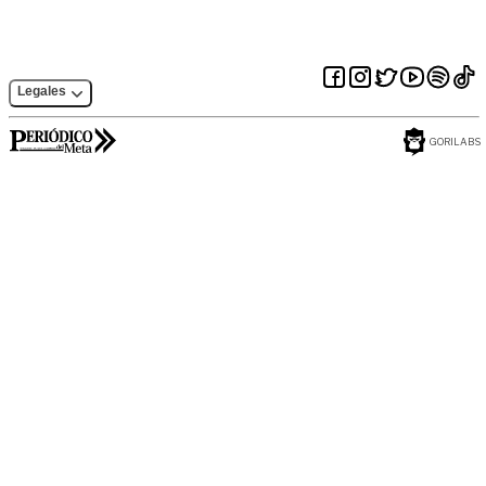
Legales
GORILABS