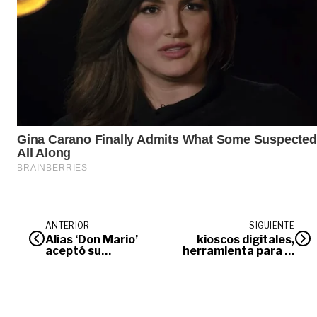
ANTERIOR
SIGUIENTE
Alias ‘Don Mario’
kioscos digitales,
aceptó su
herramienta para el
responsabilidad en
conocimiento en el
45 homicidios
Meta
cometidos en Meta