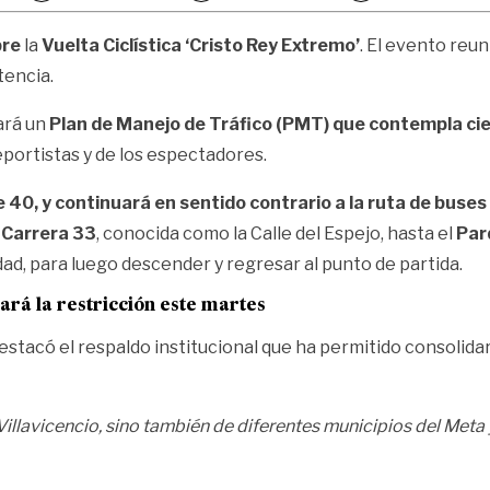
bre
la
Vuelta Ciclística ‘Cristo Rey Extremo’
. El evento reun
tencia.
ará un
Plan de Manejo de Tráfico (PMT) que contempla
ci
deportistas y de los espectadores.
e 40, y continuará en sentido contrario a la ruta de buses 
a
Carrera 33
, conocida como la Calle del Espejo, hasta el
Parq
dad, para luego descender y regresar al punto de partida.
rará la restricción este martes
, destacó el respaldo institucional que ha permitido consolid
Villavicencio, sino también de diferentes municipios del Meta 