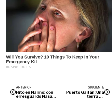
ANTERIOR
SIGUIENTE
Hito en Nariño: con
Puerto Gaitán: Una
el resguardo Nasa
tierra en
Uh, la URT completa
restitución y un
la atención a los
pueblo que la habita
siete pueblos