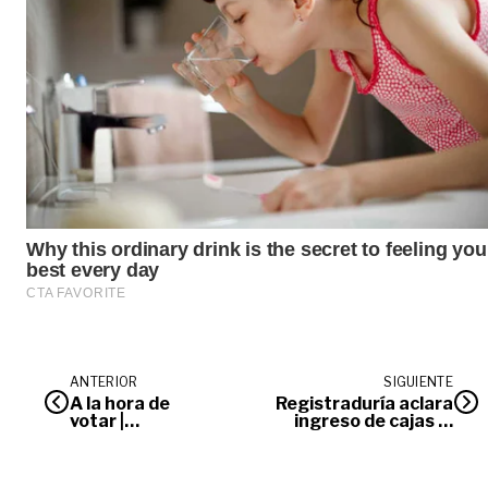
ANTERIOR
SIGUIENTE
A la hora de
Registraduría aclara
votar |
ingreso de cajas al
Editorial
colegio Camilo Torres en
Puerto Gaitán