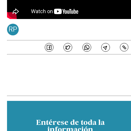
RP
REDACCIÓN PDM
Publicado en
Jun 22, 20
COMPARTE
En PERIÓDICO DEL META estamos comprometidos en generar 
periodismo de calidad, ajustado a principios de honestidad, transparenc
e independencia editorial, los cuales son acogidos por los periodistas
colaboradores de este medio y buscan garantizar la credibilidad de l
contenidos ante los distintos públicos. Así mismo, hemos establecido un
parámetros sobre los estándares éticos que buscan prevenir potencial
eventos de fraude, malas prácticas, manejos inadecuados de conflicto 
interés y otras situaciones similares que comprometan la veracidad de 
información.
Entérese de toda la
información