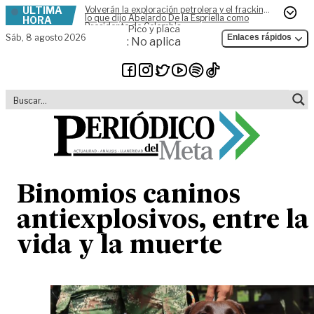
ÚLTIMA
Volverán la exploración petrolera y el fracking,
Skip to content
lo que dijo Abelardo De la Espriella como
HORA
Presidente de Colombia
Pico y placa
Sáb,
8 agosto 2026
Enlaces rápidos
: No aplica
Binomios caninos
antiexplosivos, entre la
vida y la muerte