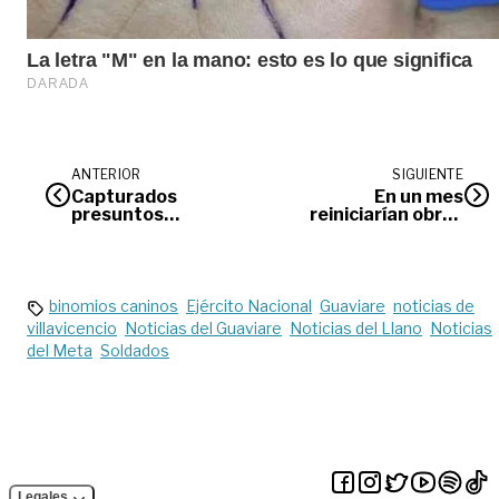
ANTERIOR
SIGUIENTE
Capturados
En un mes
presuntos
reiniciarían obras
homicidas de Javier
en la vía Las
Parra, líder
Mercedes-
ambiental de La
Barcelona
Macarena
binomios caninos
Ejército Nacional
Guaviare
noticias de
villavicencio
Noticias del Guaviare
Noticias del Llano
Noticias
del Meta
Soldados
Legales