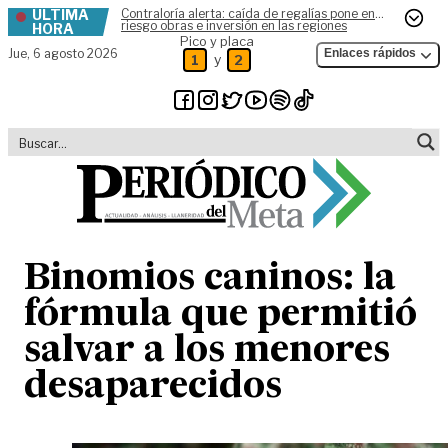
ÚLTIMA
Contraloría alerta: caída de regalías pone en
Skip to content
riesgo obras e inversión en las regiones
HORA
Pico y placa
Jue,
6 agosto 2026
Enlaces rápidos
y
1
2
Binomios caninos: la
fórmula que permitió
salvar a los menores
desaparecidos