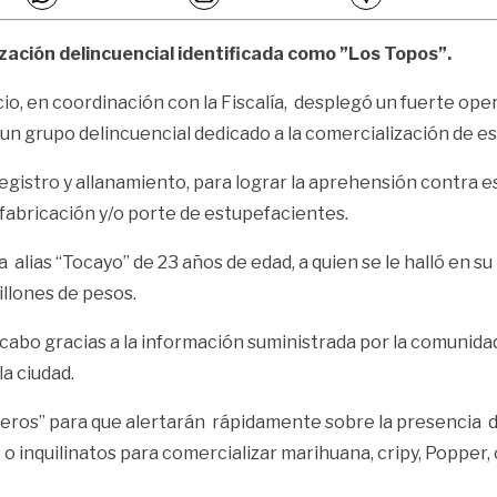
ación delincuencial identificada como ”Los Topos”.
ncio, en coordinación con la Fiscalía, desplegó un fuerte ope
ar un grupo delincuencial dedicado a la comercialización de 
egistro y allanamiento, para lograr la aprehensión contra e
o fabricación y/o porte de estupefacientes.
alias “Tocayo” de 23 años de edad, a quien se le halló en s
illones de pesos.
a cabo gracias a la información suministrada por la comunid
la ciudad.
eros” para que alertarán rápidamente sobre la presencia de pa
 o inquilinatos para comercializar marihuana, cripy, Popper,