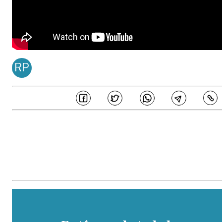
RP
REDACCIÓN PDM
Publicado en
Abr 05, 20
COMPARTE
En PERIÓDICO DEL META estamos comprometidos en generar 
periodismo de calidad, ajustado a principios de honestidad, transparenc
e independencia editorial, los cuales son acogidos por los periodistas
colaboradores de este medio y buscan garantizar la credibilidad de l
contenidos ante los distintos públicos. Así mismo, hemos establecido un
parámetros sobre los estándares éticos que buscan prevenir potencial
eventos de fraude, malas prácticas, manejos inadecuados de conflicto 
interés y otras situaciones similares que comprometan la veracidad de 
información.