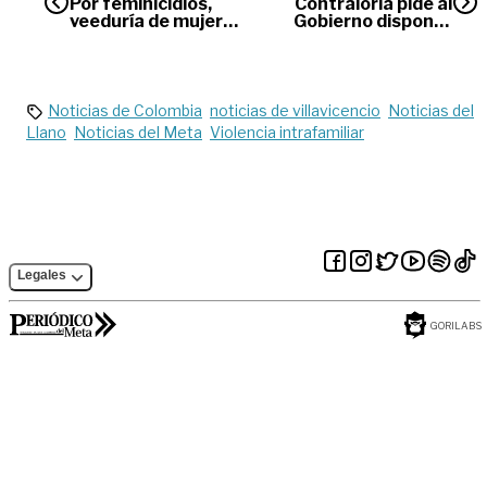
Por feminicidios,
Contraloría pide al
veeduría de mujeres
Gobierno disponer
hace un llamado a la
los recursos para
alcaldía de
hacer el Censo
Villavicencio
Nacional
Agropecuario
Noticias de Colombia
noticias de villavicencio
Noticias del
Llano
Noticias del Meta
Violencia intrafamiliar
Legales
GORILABS