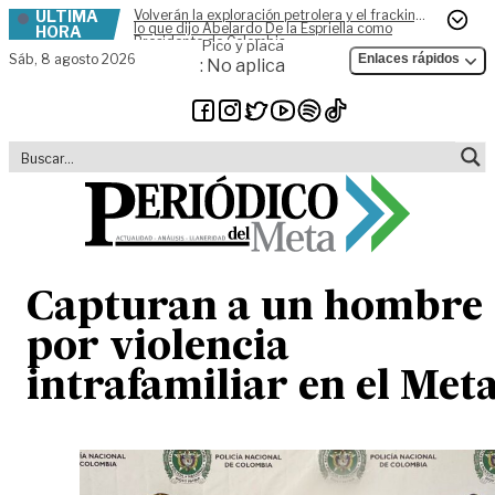
ÚLTIMA
Volverán la exploración petrolera y el fracking,
Skip to content
lo que dijo Abelardo De la Espriella como
HORA
Presidente de Colombia
Pico y placa
Sáb,
8 agosto 2026
Enlaces rápidos
: No aplica
Capturan a un hombre
por violencia
intrafamiliar en el Met