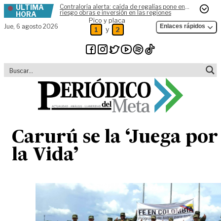
ÚLTIMA
Contraloría alerta: caída de regalías pone en
Skip to content
riesgo obras e inversión en las regiones
HORA
Pico y placa
Jue,
6 agosto 2026
Enlaces rápidos
y
1
2
Carurú se la ‘Juega por
la Vida’