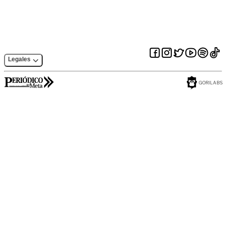
Legales
GORILABS