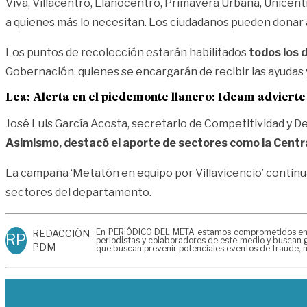
Viva, Villacentro, Llanocentro, Primavera Urbana, Unicen
a quienes más lo necesitan. Los ciudadanos pueden donar 
Los puntos de recolección estarán habilitados
todos los 
Gobernación, quienes se encargarán de recibir las ayudas y
Lea:
Alerta en el piedemonte llanero: Ideam advierte
José Luis García Acosta, secretario de Competitividad y Des
Asimismo, destacó el aporte de sectores como la Centra
La campaña ‘Metatón en equipo por Villavicencio’ continua
sectores del departamento.
En PERIÓDICO DEL META estamos comprometidos en gen
REDACCIÓN
RP
periodistas y colaboradores de este medio y buscan g
PDM
que buscan prevenir potenciales eventos de fraude, m