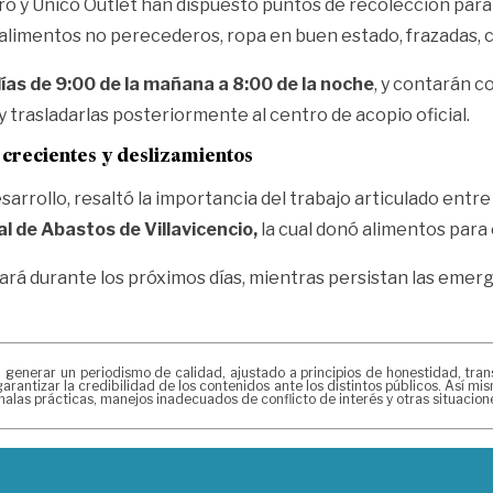
tro y Único Outlet han dispuesto puntos de recolección par
alimentos no perecederos, ropa en buen estado, frazadas, c
días de 9:00 de la mañana a 8:00 de la noche
, y contarán co
 trasladarlas posteriormente al centro de acopio oficial.
 crecientes y deslizamientos
arrollo, resaltó la importancia del trabajo articulado entre 
l de Abastos de Villavicencio,
la cual donó alimentos para
rá durante los próximos días, mientras persistan las emerge
erar un periodismo de calidad, ajustado a principios de honestidad, transpa
arantizar la credibilidad de los contenidos ante los distintos públicos. Así 
alas prácticas, manejos inadecuados de conflicto de interés y otras situacio