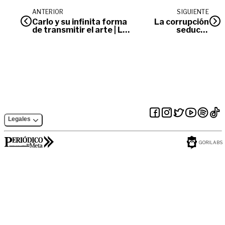
ANTERIOR
SIGUIENTE
Carlo y su infinita forma
La corrupción
de transmitir el arte | La
seduce |
Otra Cara
Opinión
Legales
GORILABS