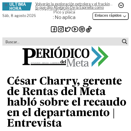
ÚLTIMA
Volverán la exploración petrolera y el fracking,
Skip to content
lo que dijo Abelardo De la Espriella como
HORA
Presidente de Colombia
Pico y placa
Sáb,
8 agosto 2026
Enlaces rápidos
: No aplica
César Charry, gerente
de Rentas del Meta
habló sobre el recaudo
en el departamento |
Entrevista