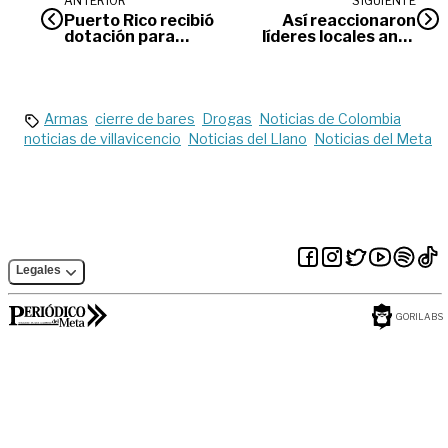
ANTERIOR
SIGUIENTE
Puerto Rico recibió
Así reaccionaron
dotación para
líderes locales ante
fortalecer su red de
la reelección de
salud
Nicolás Maduro
Armas
cierre de bares
Drogas
Noticias de Colombia
noticias de villavicencio
Noticias del Llano
Noticias del Meta
Legales
GORILABS