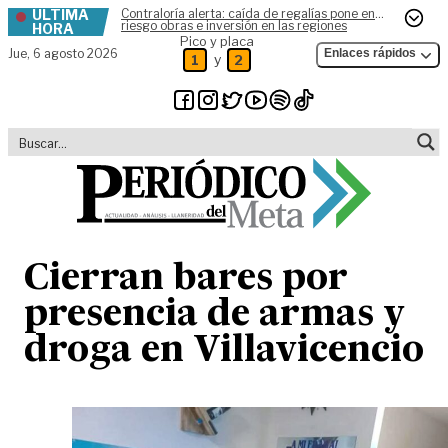
ÚLTIMA
Contraloría alerta: caída de regalías pone en
Skip to content
riesgo obras e inversión en las regiones
HORA
Pico y placa
Jue,
6 agosto 2026
Enlaces rápidos
y
1
2
Cierran bares por
presencia de armas y
droga en Villavicencio