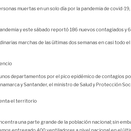
nas muertas en un solo día por la pandemia de covid-19, al
andemia y este sábado reportó 186 nuevos contagiados y 6 
narias marchas de las últimas dos semanas en casi todo el p
cencio
unos departamentos por el pico epidémico de contagios por 
ndinamarca y Santander, el ministro de Salud y Protección S
enta el territorio
e concentra una parte grande de la población nacional; sin 
emos entregado 400 ventiladores a nivel nacional en el últ