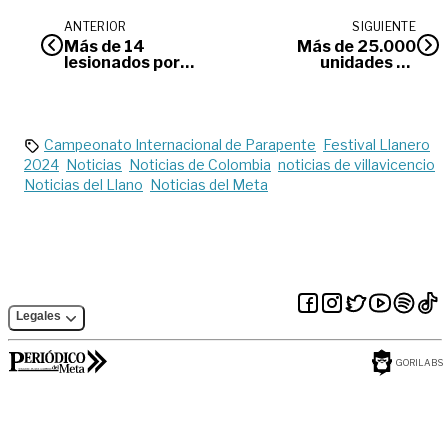
ANTERIOR
SIGUIENTE
Más de 14
Más de 25.000
lesionados por
unidades de
siniestros viales
cerveza ilegal
dejó el puente
pretendían ser
festivo
vendidas en el Meta
Campeonato Internacional de Parapente
Festival Llanero
2024
Noticias
Noticias de Colombia
noticias de villavicencio
Noticias del Llano
Noticias del Meta
Legales
GORILABS