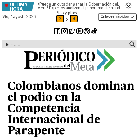
ÚLTIMA
¿Puede un outsider ganar la Gobernación del
Skip to content
Meta? Expertos analizan el panorama electoral
HORA
Pico y placa
Vie,
7 agosto 2026
Enlaces rápidos
y
3
4
Colombianos dominan
el podio en la
Competencia
Internacional de
Parapente