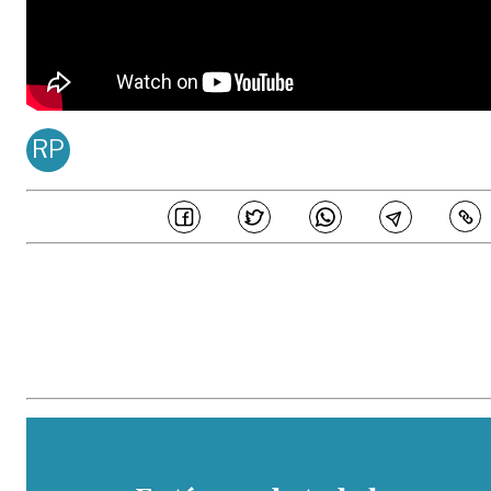
RP
REDACCIÓN PDM
Publicado en
Ago 06, 20
COMPARTE
En PERIÓDICO DEL META estamos comprometidos en generar 
periodismo de calidad, ajustado a principios de honestidad, transparenc
e independencia editorial, los cuales son acogidos por los periodistas
colaboradores de este medio y buscan garantizar la credibilidad de l
contenidos ante los distintos públicos. Así mismo, hemos establecido un
parámetros sobre los estándares éticos que buscan prevenir potencial
eventos de fraude, malas prácticas, manejos inadecuados de conflicto 
interés y otras situaciones similares que comprometan la veracidad de 
información.