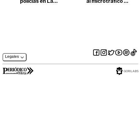
policías en La
al microtráfico en
Macarena
Villavicencio
Legales
GORILABS