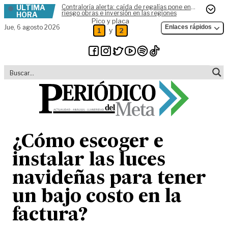
ÚLTIMA
Contraloría alerta: caída de regalías pone en
Skip to content
riesgo obras e inversión en las regiones
HORA
Pico y placa
Jue,
6 agosto 2026
Enlaces rápidos
y
1
2
¿Cómo escoger e
instalar las luces
navideñas para tener
un bajo costo en la
factura?