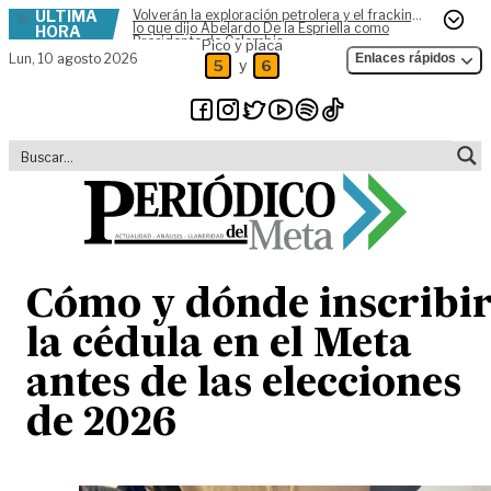
ÚLTIMA
Volverán la exploración petrolera y el fracking,
Skip to content
lo que dijo Abelardo De la Espriella como
HORA
Presidente de Colombia
Pico y placa
Lun,
10 agosto 2026
Enlaces rápidos
y
5
6
Cómo y dónde inscribi
la cédula en el Meta
antes de las elecciones
de 2026