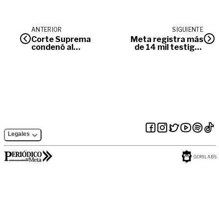
ANTERIOR
SIGUIENTE
Corte Suprema
Meta registra más
condenó al
de 14 mil testigos
exgobernador del
electorales
Meta Juan Manuel
postulados ante el
González a 19 Años
CNE
de prisión
Legales
GORILABS