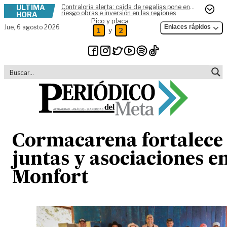
ÚLTIMA
Contraloría alerta: caída de regalías pone en
Skip to content
riesgo obras e inversión en las regiones
HORA
Pico y placa
Jue,
6 agosto 2026
Enlaces rápidos
y
1
2
Cormacarena fortalece
juntas y asociaciones e
Monfort