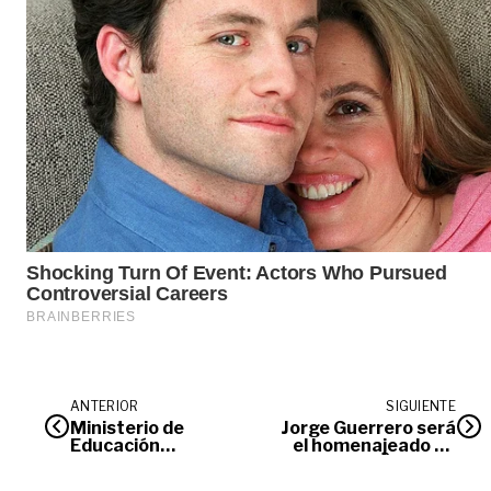
ANTERIOR
SIGUIENTE
Ministerio de
Jorge Guerrero será
Educación
el homenajeado en
fortalece
el 57° Torneo
protocolos contra
Internacional del