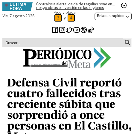
ÚLTIMA
Contraloría alerta: caída de regalías pone en
Skip to content
riesgo obras e inversión en las regiones
HORA
Pico y placa
Vie,
7 agosto 2026
Enlaces rápidos
y
3
4
Defensa Civil reportó
cuatro fallecidos tras
creciente súbita que
sorprendió a once
personas en El Castillo,