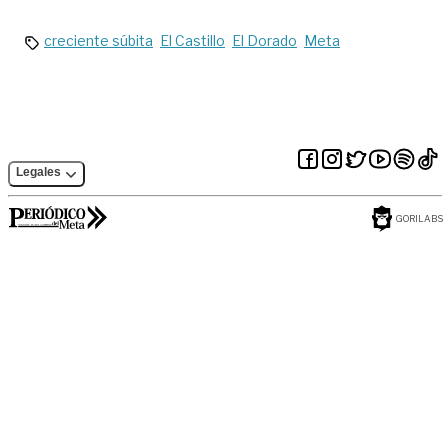
violencias basadas
Joropo
en género en
universidades
creciente súbita
El Castillo
El Dorado
Meta
Legales
GORILABS