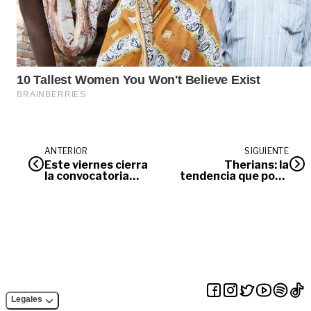
ANTERIOR
SIGUIENTE
Este viernes cierra
Therians: la
la convocatoria
tendencia que pone
para el programa
en discusión la
‘Barriguitas
salud mental de los
Sonrientes’
jovenes
Legales