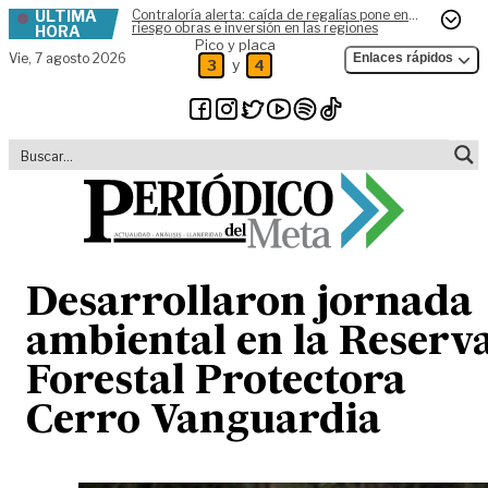
ÚLTIMA
Contraloría alerta: caída de regalías pone en
Skip to content
riesgo obras e inversión en las regiones
HORA
Pico y placa
Vie,
7 agosto 2026
Enlaces rápidos
y
3
4
Desarrollaron jornada
ambiental en la Reserv
Forestal Protectora
Cerro Vanguardia