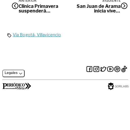
ANTERIOR
SIGUIENTE
Clínica Primavera
San Juan de Arama
suspenderá
inicia vivero
servicios a usuarios
satelital para
de Nueva EPS por
restauración
millonaria deuda
ecológica en el
Ariari
Vía Bogotá- Villavicencio
Legales
GORILABS