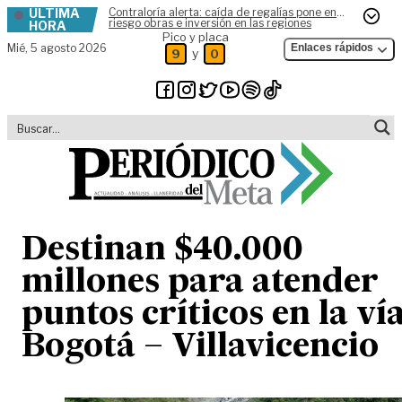
ÚLTIMA
Contraloría alerta: caída de regalías pone en
Skip to content
riesgo obras e inversión en las regiones
HORA
Pico y placa
Mié,
5 agosto 2026
Enlaces rápidos
y
9
0
Destinan $40.000
millones para atender
puntos críticos en la ví
Bogotá – Villavicencio