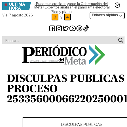
ÚLTIMA
¿Puede un outsider ganar la Gobernación del
Skip to content
Meta? Expertos analizan el panorama electoral
HORA
Pico y placa
Vie,
7 agosto 2026
Enlaces rápidos
y
3
4
DISCULPAS PUBLICAS
PROCESO
25335600066220250001