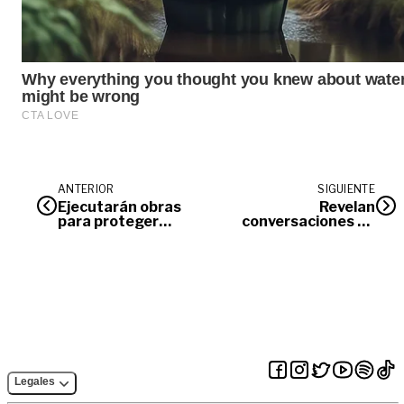
ANTERIOR
SIGUIENTE
Ejecutarán obras
Revelan
para proteger
conversaciones de
conexión
los primeros
estratégica de
acercamientos
Lejanías, Meta
entre emisarios del
Gobierno y el Clan
del Golfo
Legales