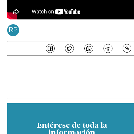
RP
REDACCIÓN PDM
Publicado en
Mar 12, 20
COMPARTE
En PERIÓDICO DEL META estamos comprometidos en generar 
periodismo de calidad, ajustado a principios de honestidad, transparenc
e independencia editorial, los cuales son acogidos por los periodistas
colaboradores de este medio y buscan garantizar la credibilidad de l
contenidos ante los distintos públicos. Así mismo, hemos establecido un
parámetros sobre los estándares éticos que buscan prevenir potencial
eventos de fraude, malas prácticas, manejos inadecuados de conflicto 
interés y otras situaciones similares que comprometan la veracidad de 
información.
Entérese de toda la
información