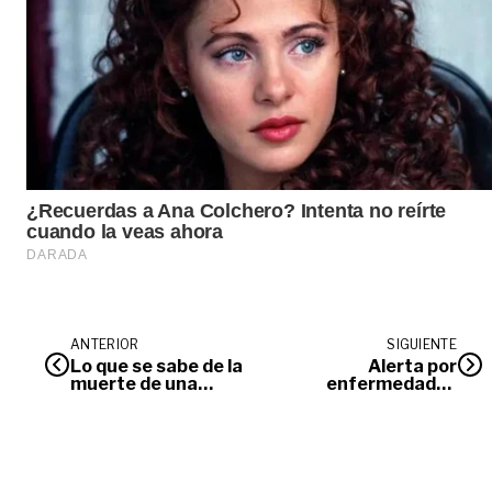
ANTERIOR
SIGUIENTE
Lo que se sabe de la
Alerta por
muerte de una
enfermedades
mujer en mirador de
transmitidas por
Villavicencio
vectores: hasta la
mitad de los casos
se identifican en
fase avanzada