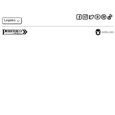
Legales
GORILABS