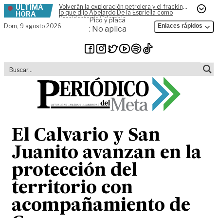
ÚLTIMA
Volverán la exploración petrolera y el fracking,
Skip to content
lo que dijo Abelardo De la Espriella como
HORA
Presidente de Colombia
Pico y placa
Dom,
9 agosto 2026
Enlaces rápidos
: No aplica
El Calvario y San
Juanito avanzan en la
protección del
territorio con
acompañamiento de