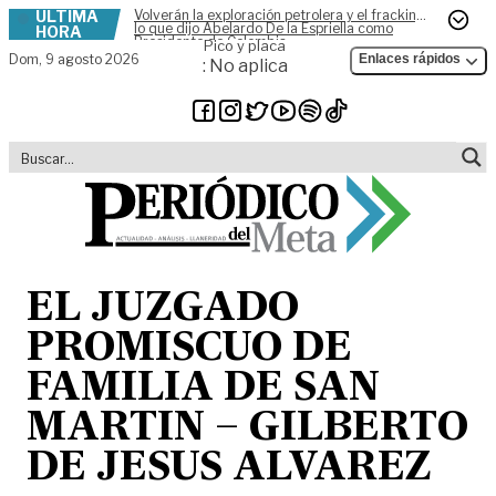
ÚLTIMA
Volverán la exploración petrolera y el fracking,
Skip to content
lo que dijo Abelardo De la Espriella como
HORA
Presidente de Colombia
Pico y placa
Dom,
9 agosto 2026
Enlaces rápidos
: No aplica
EL JUZGADO
PROMISCUO DE
FAMILIA DE SAN
MARTIN – GILBERTO
DE JESUS ALVAREZ