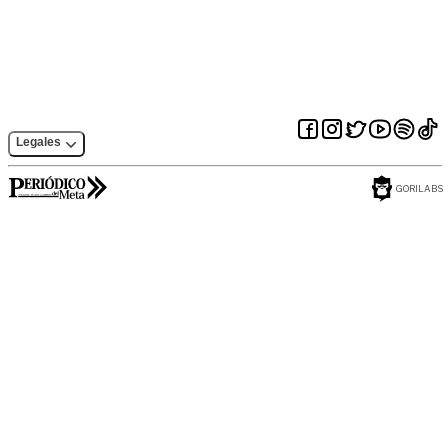
Legales
GORILABS