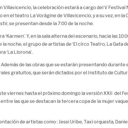
n Villavicencio, la celebración estará a cargo del V Festiva
ayo en el teatro La Vorágine de Villavicencio, y a su vez, en
stir, se presentan desde la 7:00 de la noche.
 ‘Karmen’. Y, en la sala alterna del escenario, hacia las 10:0
e la noche, el grupo de artistas de ‘El circo Teatro, La Gata d
ra ‘La Llorona’.
Además de las obras que se estarán presentando durante el f
ales gratuitos, que serán dictados por el Instituto de Cultu
ste viernes hasta el próximo domingo la versión XXII del Fest
 entre las que se destacan la tercera copa de la mujer vaqu
tación de artistas como : Jessi Uribe, Taxi orquesta, Daniel