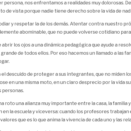
ier persona, nos enfrentamos a realidades muy dolorosas. De
to de vista porque nadie tiene derecho sobre la vida de nadi
odiar y respetar la de los demás. Atentar contra nuestro pró
riblemente abominable, que no puede volverse cotidiano para 
e abrir los ojos a una dinámica pedagógica que ayude a re
más grande de todos ellos. Por eso hacemos un llamado a las f
ogar.
 el descuido de proteger a sus integrantes, que no miden los
se en una misma moto, en un claro desprecio por la vida suy
s personas.
roto una alianza muy importante entre la casa, la familia y
en la escuela y viceversa: cuando los profesores trabajan en
valores que es lo que anima la vivencia de cada uno y las re