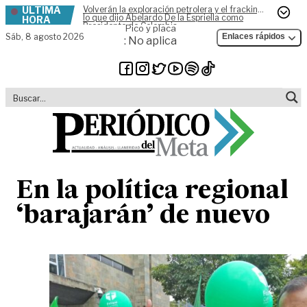
ÚLTIMA
Volverán la exploración petrolera y el fracking,
Skip to content
lo que dijo Abelardo De la Espriella como
HORA
Presidente de Colombia
Pico y placa
Sáb,
8 agosto 2026
Enlaces rápidos
: No aplica
En la política regional
‘barajarán’ de nuevo