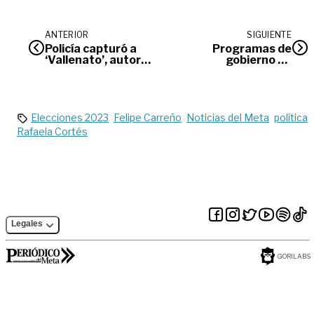
ANTERIOR
SIGUIENTE
Policía capturó a
Programas de
‘Vallenato’, autor
gobierno de
del atentado a
candidatos
Gobernador del
definirán
Meta
inversiones de
regalías en 2024:
DNP
Elecciones 2023
Felipe Carreño
Noticias del Meta
política
Rafaela Cortés
Legales
GORILABS