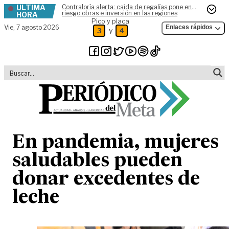
ÚLTIMA
Contraloría alerta: caída de regalías pone en
Skip to content
riesgo obras e inversión en las regiones
HORA
Pico y placa
Vie,
7 agosto 2026
Enlaces rápidos
y
3
4
En pandemia, mujeres
saludables pueden
donar excedentes de
leche