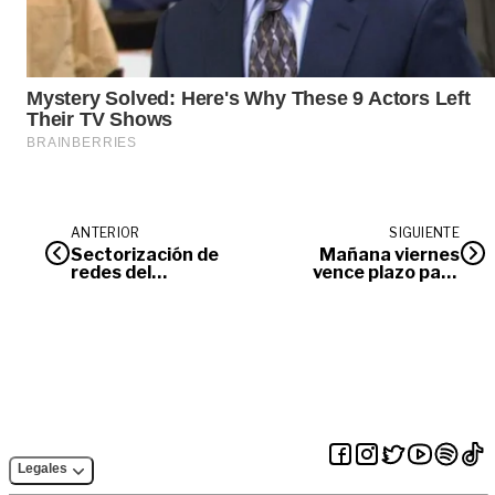
ANTERIOR
SIGUIENTE
Sectorización de
Mañana viernes
redes del
vence plazo para
acueducto: a la
trabajar en Estado
espera de
Joven
respuestas
Legales