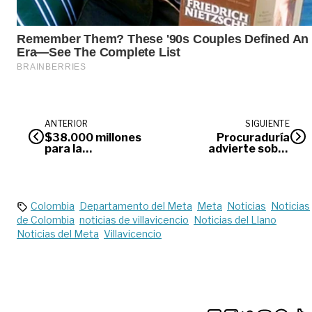
ANTERIOR
SIGUIENTE
$38.000 millones
Procuraduría
para la
advierte sobre
reconstrucción que
demoras en
devuelve la
elección del
esperanza a
contralor de
Paratebueno y
Villavicencio
Medina
Colombia
Departamento del Meta
Meta
Noticias
Noticias
de Colombia
noticias de villavicencio
Noticias del Llano
Noticias del Meta
Villavicencio