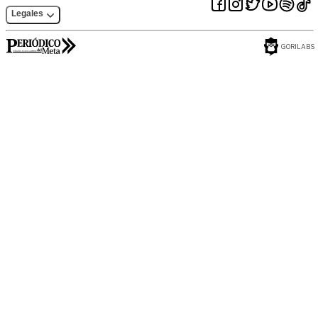
Legales
GORILABS