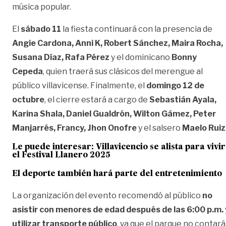
música popular.
El
sábado 11
la fiesta continuará con la presencia de
Angie Cardona, Anni K, Robert Sánchez, Maira Rocha,
Susana Díaz, Rafa Pérez
y el dominicano
Bonny
Cepeda
, quien traerá sus clásicos del merengue al
público villavicense. Finalmente, el
domingo 12 de
octubre
, el cierre estará a cargo de
Sebastián Ayala,
Karina Shala, Daniel Gualdrón, Wilton Gámez, Peter
Manjarrés, Francy, Jhon Onofre
y el salsero
Maelo Ruiz
Le puede interesar:
Villavicencio se alista para vivir
el Festival Llanero 2025
El deporte también hará parte del entretenimiento
La organización del evento recomendó al público
no
asistir con menores de edad después de las 6:00 p.m.
utilizar transporte público
, ya que el parque no contará