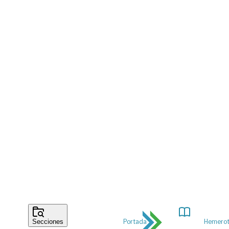
Portada
Hemero
Secciones