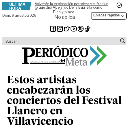
ÚLTIMA
Volverán la exploración petrolera y el fracking,
Skip to content
lo que dijo Abelardo De la Espriella como
HORA
Presidente de Colombia
Pico y placa
Dom,
9 agosto 2026
Enlaces rápidos
: No aplica
Estos artistas
encabezarán los
conciertos del Festival
Llanero en
Villavicencio