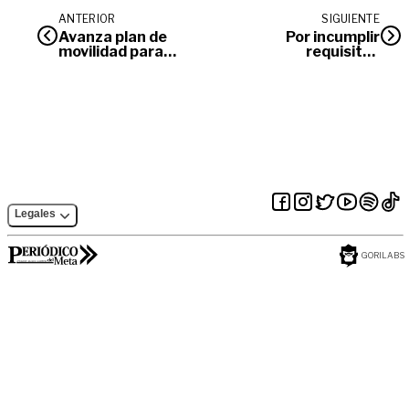
ANTERIOR
SIGUIENTE
Avanza plan de
Por incumplir
movilidad para
requisitos
volquetas en
beneficiarios de
Villavicencio
vivienda serán
excluidos de los
programas que se
adelantan en
Villavicencio.
Legales
GORILABS