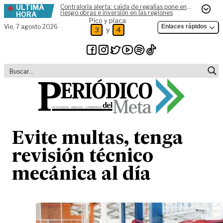
ÚLTIMA
Contraloría alerta: caída de regalías pone en
Skip to content
riesgo obras e inversión en las regiones
HORA
Pico y placa
Vie,
7 agosto 2026
Enlaces rápidos
y
3
4
Evite multas, tenga
revisión técnico
mecánica al día