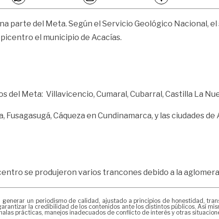
 parte del Meta. Según el Servicio Geológico Nacional, el s
epicentro el municipio de Acacías.
s del Meta: Villavicencio, Cumaral, Cubarral, Castilla La Nu
 Fusagasugá, Cáqueza en Cundinamarca, y las ciudades de 
 centro se produjeron varios trancones debido a la aglomerac
erar un periodismo de calidad, ajustado a principios de honestidad, transpa
arantizar la credibilidad de los contenidos ante los distintos públicos. Así 
alas prácticas, manejos inadecuados de conflicto de interés y otras situacio