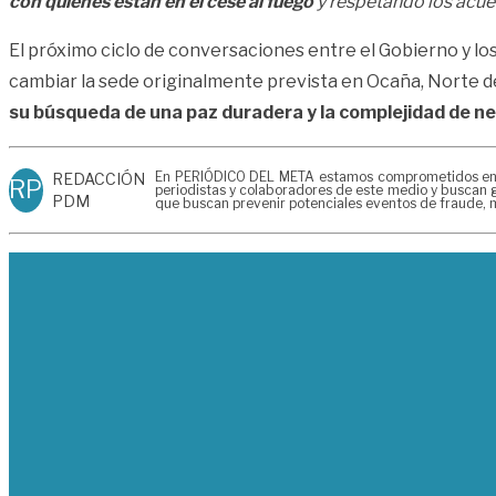
con quienes están en el cese al fuego
y respetando los acu
El próximo ciclo de conversaciones entre el Gobierno y l
cambiar la sede originalmente prevista en Ocaña, Norte de
su búsqueda de una paz duradera y la complejidad de ne
En PERIÓDICO DEL META estamos comprometidos en gen
REDACCIÓN
RP
periodistas y colaboradores de este medio y buscan g
PDM
que buscan prevenir potenciales eventos de fraude, m