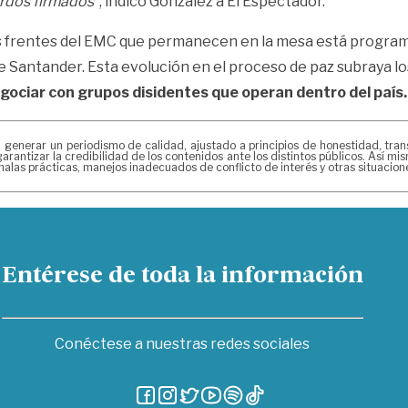
erdos firmados”
, indicó González a El Espectador.
os frentes del EMC que permanecen en la mesa está program
 Santander. Esta evolución en el proceso de paz subraya lo
gociar con grupos disidentes que operan dentro del país.
erar un periodismo de calidad, ajustado a principios de honestidad, transpa
arantizar la credibilidad de los contenidos ante los distintos públicos. Así 
alas prácticas, manejos inadecuados de conflicto de interés y otras situacio
Entérese de toda la información
Conéctese a nuestras redes sociales