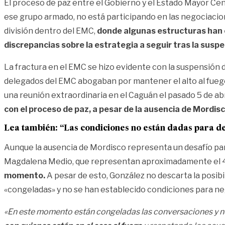
El proceso de paz entre el Gobierno y el Estado Mayor Cen
ese grupo armado, no está participando en las negociacion
división dentro del EMC,
donde algunas estructuras han 
discrepancias sobre la estrategia a seguir tras la suspen
La fractura en el EMC se hizo evidente con la suspensión d
delegados del EMC abogaban por mantener el alto al fuego
una reunión extraordinaria en el Caguán el pasado 5 de abr
con el proceso de paz, a pesar de la ausencia de Mordis
Lea también:
“Las condiciones no están dadas para d
Aunque la ausencia de Mordisco representa un desafío para
Magdalena Medio, que representan aproximadamente el 
momento.
A pesar de esto, González no descarta la posib
«congeladas» y no se han establecido condiciones para ne
«En este momento están congeladas las conversaciones y no