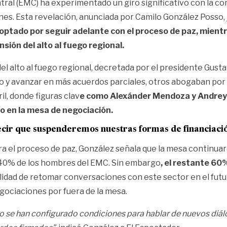
tral (EMC) ha experimentado un giro significativo con la co
es. Esta revelación, anunciada por Camilo González Posso, 
optado por seguir adelante con el proceso de paz, mient
sión del alto al fuego regional.
el alto al fuego regional, decretada por el presidente Gust
 y avanzar en más acuerdos parciales, otros abogaban por 
il, donde figuras clav
e como Alexánder Mendoza y Andrey 
co en la mesa de negociación.
ecir que suspenderemos nuestras formas de financiació
 el proceso de paz, González señala que la mesa continuará
40% de los hombres del EMC. Sin embargo
, el restante 60
ilidad de retomar conversaciones con este sector en el fu
gociaciones por fuera de la mesa.
 se han configurado condiciones para hablar de nuevos diálo