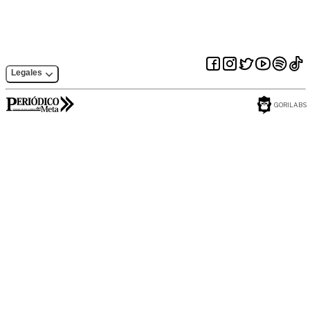
Legales
GORILABS