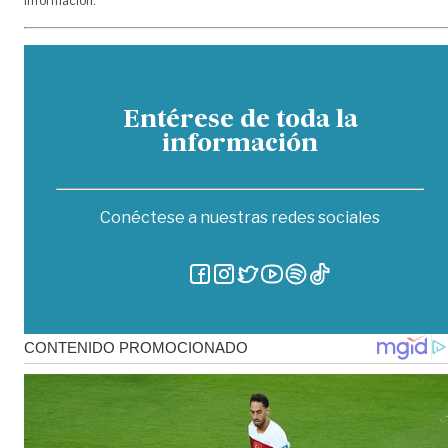
información.
Entérese de toda la
información
Conéctese a nuestras redes sociales