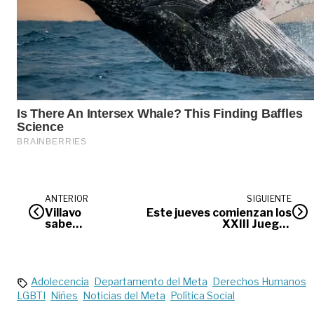
ANTERIOR
SIGUIENTE
Villavo
Este jueves comienzan los
sabe
XXIII Juegos
servir
Centroamericanos y del
Caribe
Adolecencia
Departamento del Meta
Derechos Humanos
LGBTI
Niñes
Noticias del Meta
Política Social