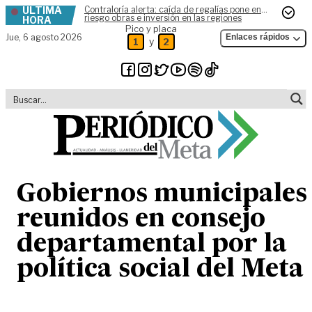
ÚLTIMA
Contraloría alerta: caída de regalías pone en
Skip to content
riesgo obras e inversión en las regiones
HORA
Pico y placa
Jue,
6 agosto 2026
Enlaces rápidos
y
1
2
Gobiernos municipales
reunidos en consejo
departamental por la
política social del Meta