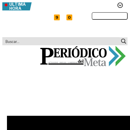
ÚLTIMA
Contraloría alerta: caída de regalías pone en
Skip to content
riesgo obras e inversión en las regiones
HORA
Pico y placa
Mié,
5 agosto 2026
Enlaces rápidos
y
9
0
En video
Habla familiar del
piloto de avioneta
desaparecida