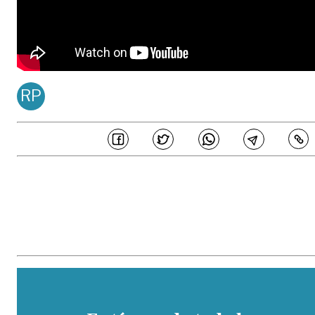
RP
REDACCIÓN PDM
Publicado en
May 05, 20
COMPARTE
En PERIÓDICO DEL META estamos comprometidos en generar 
periodismo de calidad, ajustado a principios de honestidad, transparenc
e independencia editorial, los cuales son acogidos por los periodistas
colaboradores de este medio y buscan garantizar la credibilidad de l
contenidos ante los distintos públicos. Así mismo, hemos establecido un
parámetros sobre los estándares éticos que buscan prevenir potencial
eventos de fraude, malas prácticas, manejos inadecuados de conflicto 
interés y otras situaciones similares que comprometan la veracidad de 
información.