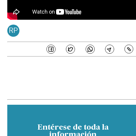
RP
REDACCIÓN PDM
Publicado en
Oct 21, 20
COMPARTE
En PERIÓDICO DEL META estamos comprometidos en generar 
periodismo de calidad, ajustado a principios de honestidad, transparenc
e independencia editorial, los cuales son acogidos por los periodistas
colaboradores de este medio y buscan garantizar la credibilidad de l
contenidos ante los distintos públicos. Así mismo, hemos establecido un
parámetros sobre los estándares éticos que buscan prevenir potencial
eventos de fraude, malas prácticas, manejos inadecuados de conflicto 
interés y otras situaciones similares que comprometan la veracidad de 
información.
Entérese de toda la
información