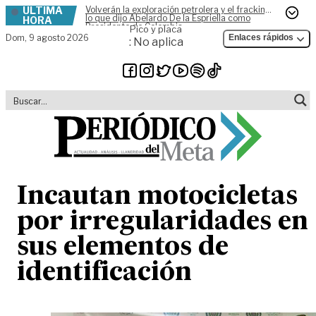
ÚLTIMA
Volverán la exploración petrolera y el fracking,
Skip to content
lo que dijo Abelardo De la Espriella como
HORA
Presidente de Colombia
Pico y placa
Dom,
9 agosto 2026
Enlaces rápidos
: No aplica
Incautan motocicletas
por irregularidades en
sus elementos de
identificación