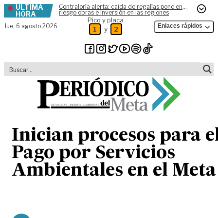
ÚLTIMA
Contraloría alerta: caída de regalías pone en
Skip to content
riesgo obras e inversión en las regiones
HORA
Pico y placa
Jue,
6 agosto 2026
Enlaces rápidos
y
1
2
Inician procesos para e
Pago por Servicios
Ambientales en el Meta