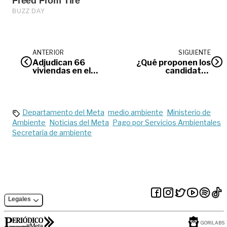
ANTERIOR
SIGUIENTE
Adjudican 66
¿Qué proponen los
viviendas en el
candidatos
proyecto La Madrid
presidenciales para
en la Ciudad de
el polémico sistema
Villavicencio
de la salud?
Departamento del Meta
medio ambiente
Ministerio de
Ambiente
Noticias del Meta
Pago por Servicios Ambientales
Secretaría de ambiente
Legales
GORILABS