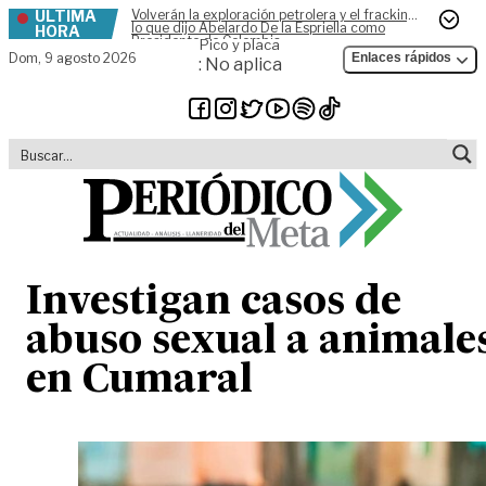
ÚLTIMA
Volverán la exploración petrolera y el fracking,
Skip to content
lo que dijo Abelardo De la Espriella como
HORA
Presidente de Colombia
Pico y placa
Dom,
9 agosto 2026
Enlaces rápidos
: No aplica
Investigan casos de
abuso sexual a animale
en Cumaral