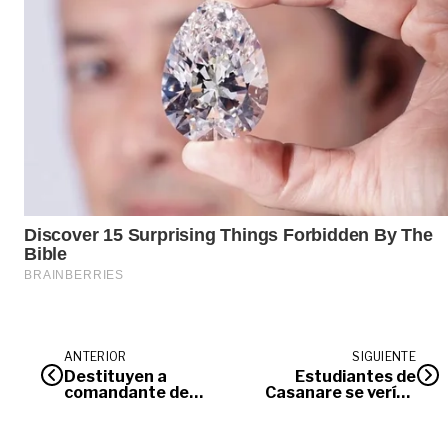
ANTERIOR
SIGUIENTE
Destituyen a
Estudiantes de
comandante de
Casanare se verían
Policía en Acacías
afectados por
por acoso laboral
incumplimientos del
PAE