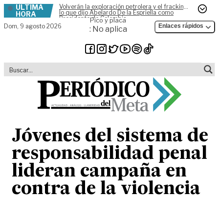
ÚLTIMA
Volverán la exploración petrolera y el fracking,
Skip to content
lo que dijo Abelardo De la Espriella como
HORA
Presidente de Colombia
Pico y placa
Dom,
9 agosto 2026
Enlaces rápidos
: No aplica
Jóvenes del sistema de
responsabilidad penal
lideran campaña en
contra de la violencia