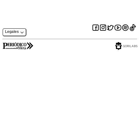
Legales
GORILABS