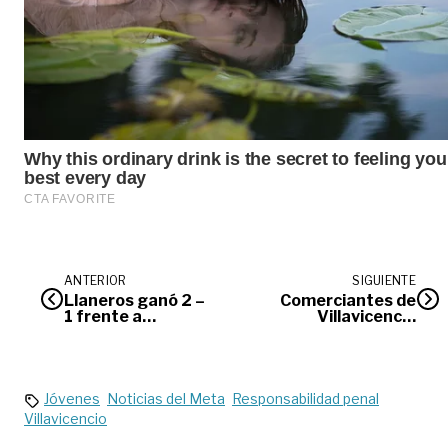
ANTERIOR
SIGUIENTE
Llaneros ganó 2 –
Comerciantes de
1 frente a
Villavicencio
Fortaleza
rechazan nuevo pico y
placa
Jóvenes
Noticias del Meta
Responsabilidad penal
Villavicencio