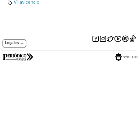
Villavicencio
Legales
GORILABS