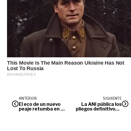
ANTERIOR
SIGUIENTE
El eco de un nuevo
La ANI pública los
peaje retumba en la
pliegos definitivos a
vía Bogotá–
nivel de factibilidad
Villavicencio
del tren
Villavicencio –
Puerto Gaitán