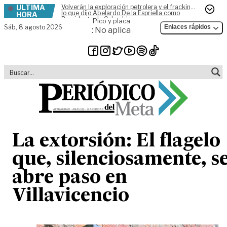
ÚLTIMA
Volverán la exploración petrolera y el fracking,
Skip to content
lo que dijo Abelardo De la Espriella como
HORA
Presidente de Colombia
Pico y placa
Sáb,
8 agosto 2026
Enlaces rápidos
: No aplica
La extorsión: El flagelo
que, silenciosamente, s
abre paso en
Villavicencio